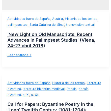
,
,
,
Actividades fuera de España
Austria
Historia de los textos
,
,
palimpsestos
Santa Catalina del Sinaí
transmisión textual
‘New Light on Old Manuscripts: Recent
Advances in Palimpsest Studies’ (Viena,
24-27 abril 2018)
Leer entrada »
,
,
Actividades fuera de España
Historia de los textos
Literatura
,
,
,
bizantina
literatura bizantina medieval
Poesía
poesía
,
,
bizantina
s. XI
s. XII
Call for Papers: Byzantine Poetry in the
‘Long’ Twelfth Century (1081-1204):