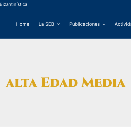
Bizantinística
Home
La SEB
Publicaciones
Activi
alta Edad Media