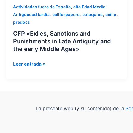
CFP
,
,
Actividades fuera de España
alta Edad Media
«Exiles,
,
,
,
,
Antigüedad tardía
callforpapers
coloquios
exilio
Sanctions
predocs
and
CFP «Exiles, Sanctions and
Punishments
Punishments in Late Antiquity and
in
the early Middle Ages»
Late
Antiquity
Leer entrada »
and
the
early
Middle
Ages»
La presente web (y su contenido) de la
Soc