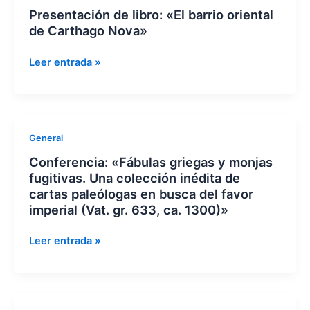
de
in
Presentación de libro: «El barrio oriental
libro:
Verona:
de Carthago Nova»
«El
codd.
barrio
CXX
Leer entrada »
oriental
&
de
CXXXIV»
Carthago
Nova»
Conferencia:
General
«Fábulas
Conferencia: «Fábulas griegas y monjas
griegas
fugitivas. Una colección inédita de
y
cartas paleólogas en busca del favor
monjas
imperial (Vat. gr. 633, ca. 1300)»
fugitivas.
Una
Leer entrada »
colección
inédita
de
cartas