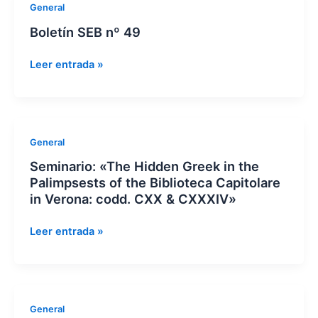
Boletín
General
Heritage»
SEB
Boletín SEB nº 49
nº
49
Leer entrada »
Seminario:
General
«The
Seminario: «The Hidden Greek in the
Hidden
Palimpsests of the Biblioteca Capitolare
Greek
in Verona: codd. CXX & CXXXIV»
in
the
Leer entrada »
Palimpsests
of
the
Biblioteca
Presentación
General
Capitolare