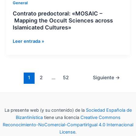
Contrato
General
paleólogas
predoctoral:
en
Contrato predoctoral: «MOSAIC –
«MOSAIC
busca
Mapping the Occult Sciences across
–
del
Islamicated Cultures»
Mapping
favor
the
imperial
Leer entrada »
Occult
(Vat.
Sciences
gr.
across
633,
Islamicated
ca.
Cultures»
1300)»
1
2
…
52
Siguiente
→
La presente web (y su contenido) de la
Sociedad Española de
Bizantinística
tiene una licencia
Creative Commons
Reconocimiento-NoComercial-CompartirIgual 4.0 Internacional
License
.