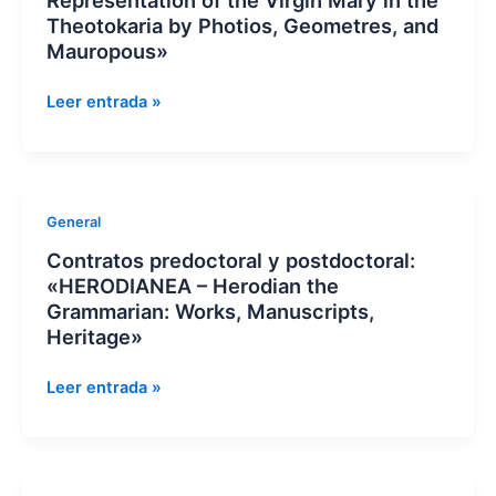
–
Theotokaria by Photios, Geometres, and
The
Mauropous»
Representation
of
Leer entrada »
the
Virgin
Mary
in
Contratos
General
the
predoctoral
Theotokaria
Contratos predoctoral y postdoctoral:
y
by
«HERODIANEA – Herodian the
postdoctoral:
Photios,
Grammarian: Works, Manuscripts,
«HERODIANEA
Geometres,
Heritage»
–
and
Herodian
Mauropous»
Leer entrada »
the
Grammarian:
Works,
Manuscripts,