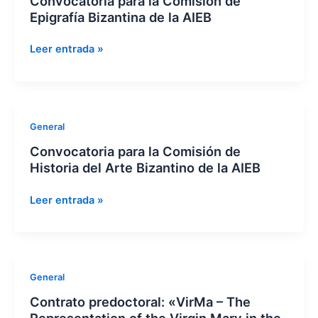
Convocatoria para la Comisión de
la
Epigrafía Bizantina de la AIEB
Comisión
de
Leer entrada »
Epigrafía
Bizantina
de
la
Convocatoria
General
AIEB
para
Convocatoria para la Comisión de
la
Historia del Arte Bizantino de la AIEB
Comisión
de
Leer entrada »
Historia
del
Arte
Bizantino
Contrato
General
de
predoctoral:
la
Contrato predoctoral: «VirMa – The
«VirMa
AIEB
Representation of the Virgin Mary in the