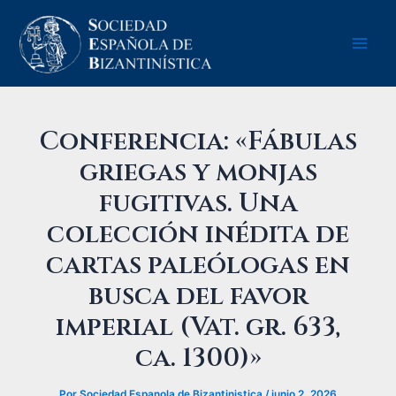
Ir
Navegación
Main
al
de
Men
contenido
entradas
Conferencia: «Fábulas
griegas y monjas
fugitivas. Una
colección inédita de
cartas paleólogas en
busca del favor
imperial (Vat. gr. 633,
ca. 1300)»
Por
Sociedad Espanola de Bizantinistica
/
junio 2, 2026