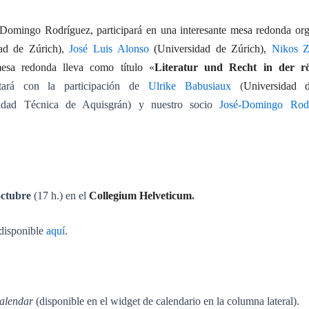
-Domingo Rodríguez, participará en una interesante mesa redonda or
dad de Zúrich),
José Luis Alonso
(Universidad de
Zúrich
),
Nikos Z
esa redonda lleva como título «
Literatur und Recht in der rö
ará con la participación de
Ulrike Babusiaux
(
Universidad
idad Técnica de Aquisgrán) y nuestro socio
José-Domingo Rod
octubre
(17 h.) en el
Collegium Helveticum
.
 disponible
aquí
.
alendar
(disponible en el widget de calendario en la columna lateral).