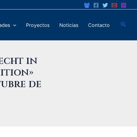
Busca
dades
Proyectos
Noticias
Contacto
echt in
ition»
tubre de