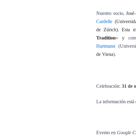
Nuestro socio,
José
Cardelle
(Universi
de
Zúrich
)
. Esta m
Tradition
» y
cont
Hartmann
(Univers
de
Viena
).
Celebración:
31 de 
La información está
Evento en
Google C